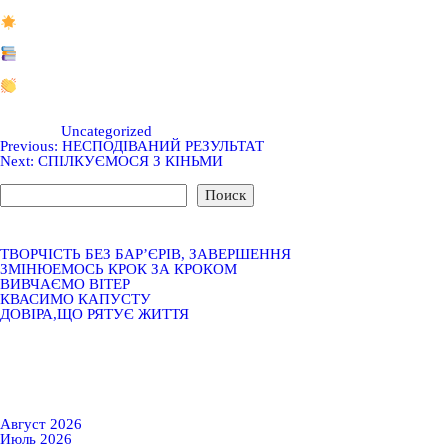
Справжню подорож у світ казки та чарів подарувала нашим дітям в
Юні глядачі з великим інтересом спостерігали за пригодами улю
усмішки, дзвінкий сміх і сяючі очі дітей стали найкращою подякою
Театр відкриває перед дітьми нові горизонти, розвиває фантазію,
відкриття.
Щиро дякуємо #Миколаївськомуакадемічномуобласномутеатруляль
справжні дива та дарувати віру в добро!
#ВихідММБФ #Мипоруч
Posted in
Uncategorized
Навигация
Previous:
НЕСПОДІВАНИЙ РЕЗУЛЬТАТ
Next:
СПІЛКУЄМОСЯ З КІНЬМИ
Поиск
по
Поиск
записям
ТВОРЧІСТЬ БЕЗ БАР’ЄРІВ, ЗАВЕРШЕННЯ
ЗМІНЮЕМОСЬ КРОК ЗА КРОКОМ
ВИВЧАЄМО ВІТЕР
КВАСИМО КАПУСТУ
ДОВІРА,ЩО РЯТУЄ ЖИТТЯ
Нет комментариев для просмотра.
Август 2026
Июль 2026