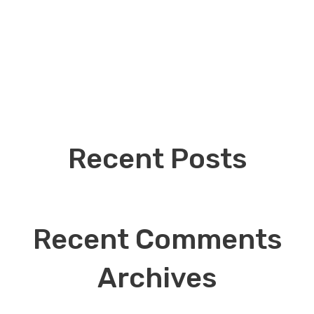
истава «Ліхтарик» Такі зустрічі з мистецтвом завжди наповнюють 
блених персонажів, щиро раділи добрим моментам, хвилювалися за 
 артистам за їхню майстерність.
 емоційний інтелект, вчить доброті, співчуттю та дружбі. Саме такі 
ок за чудову виставу, душевну атмосферу та щасливі моменти, п
Recent Posts
Recent Comments
Archives