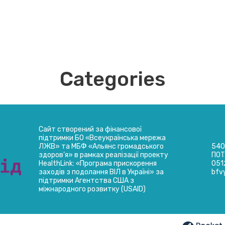
Categories
Сайт створений за фінансової
підтримки БО «Всеукраїнська мережа
ЛЖВ» та МБФ «Альянс громадського
5403
здоров’я» в рамках реалізації проекту
ПОТ
HealthLink: «Програма прискорення
051
заходів з подолання ВІЛ в Україні» за
bfv
підтримки Агентства США з
міжнародного розвитку (USAID)