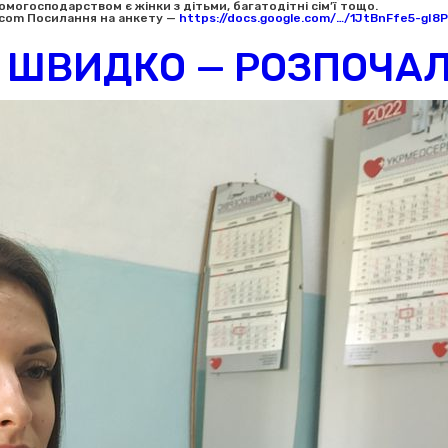
господарством є жінки з дітьми, багатодітні сім’ї тощо.
.com Посилання на анкету —
https://docs.google.com/…/1JtBnFfe5-gI8
 ШВИДКО — РОЗПОЧАЛ