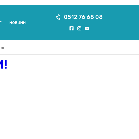
0512 76 68 08
Г
НОВИНИ
om
!