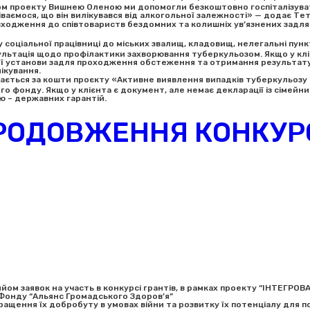
ом проекту Вишнею Оленою ми допомогли безкоштовно госпіталізувати
ваємося, що він вилікувався від алкогольної залежності» — додає Тет
входження до співтовариств бездомних та колишніх ув’язнених задля
у соціальної працівниці до міських звалищ, кладовищ, нелегальні пунк
ьтація щодо профілактики захворювання туберкульозом. Якщо у клієнт
ої установи задля проходження обстеження та отримання результату
ікування.
вається за кошти проєкту «Активне виявлення випадків туберкульозу
 фонду. Якщо у клієнта є документ, але немає декларації із сімейни
ю – державних гарантій.
РОДОВЖЕННЯ КОНКУР
йом заявок на участь в конкурсі грантів, в рамках проекту “ІНТЕГ
Фонду “Альянс Громадського Здоров’я”
окращення їх добробуту в умовах війни та розвитку їх потенціалу дл