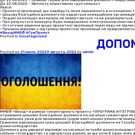
До 22.08.2022 – Крайній термін для завершення діяльності ініціатив
До 22.08.2022 – Звітність ініціативних груп спільнот
Увага!
• Проектні пропозиції, що надійдуть після зазначеного в оголошенні 
• Цільова благодійна допомога не надається комерційним організація
• Подані на конкурс матеріали не повертаються та не рецензуються.
• Про результати конкурсу буде повідомлено електронною поштою вс
• Остаточне рішення щодо проектної пропозиції перегляду не підляга
• Причини відмови у підтримці проектної пропозиції не повідомляють
#ВихідММБФ
#ГумПроект
Posted in
Uncategorized
ДОПО
Posted on
21 июля, 2022
9 августа, 2022
by
admin
ММБФ «Вихід» в рамках гуманітарного проекту «ПРОГРАМА ІНТЕГРОВ
отримання цільової благодійної допомоги на нагальні гуманітарні потр
задовільних умов для проживання (окрім капітальних ремонтів помешк
Гранична максимальна сума цільової благодійної допомоги на 1 особ
домогосподарство.
Допомогу для швидкої відповіді на нагальні потреби домогосподарс
спільне господарство та харчуються разом), як що хоча б один член 