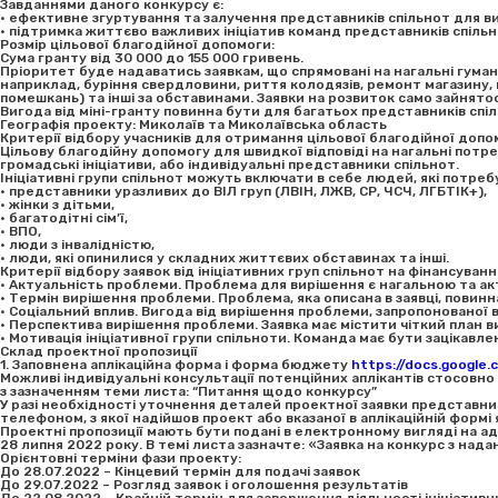
Завданнями даного конкурсу є:
• ефективне згуртування та залучення представників спільнот для в
• підтримка життєво важливих ініціатив команд представників спільно
Розмір цільової благодійної допомоги:
Сума гранту від 30 000 до 155 000 гривень.
Пріоритет буде надаватись заявкам, що спрямовані на нагальні гуманіт
наприклад, буріння свердловини, риття колодязів, ремонт магазину, 
помешкань) та інші за обставинами. Заявки на розвиток само зайнятос
Вигода від міні-гранту повинна бути для багатьох представників спіл
Географія проекту: Миколаїв та Миколаївська область
Критерії відбору учасників для отримання цільової благодійної допо
Цільову благодійну допомогу для швидкої відповіді на нагальні потре
громадські ініціативи, або індивідуальні представники спільнот.
Ініціативні групи спільнот можуть включати в себе людей, які потре
• представники уразливих до ВІЛ груп (ЛВІН, ЛЖВ, СР, ЧСЧ, ЛГБТІК+),
• жінки з дітьми,
• багатодітні сім’ї,
• ВПО,
• люди з інвалідністю,
• люди, які опинилися у складних життєвих обставинах та інші.
Критерії відбору заявок від ініціативних груп спільнот на фінансуванн
• Актуальність проблеми. Проблема для вирішення є нагальною та ак
• Термін вирішення проблеми. Проблема, яка описана в заявці, повин
• Соціальний вплив. Вигода від вирішення проблеми, запропонованої в
• Перспектива вирішення проблеми. Заявка має містити чіткий план
• Мотивація ініціативної групи спільноти. Команда має бути зацікавл
Склад проектної пропозиції
1. Заповнена аплікаційна форма і форма бюджету
https://docs.google
Можливі індивідуальні консультації потенційних аплікантів стосовн
з зазначенням теми листа: “Питання щодо конкурсу”
У разі необхідності уточнення деталей проектної заявки представни
телефоном, з якої надійшов проект або вказаної в аплікаційній формі 
Проектні пропозиції мають бути подані в електронному вигляді на 
28 липня 2022 року. В темі листа зазначте: «Заявка на конкурс з нада
Орієнтовні терміни фази проекту:
До 28.07.2022 – Кінцевий термін для подачі заявок
До 29.07.2022 – Розгляд заявок і оголошення результатів