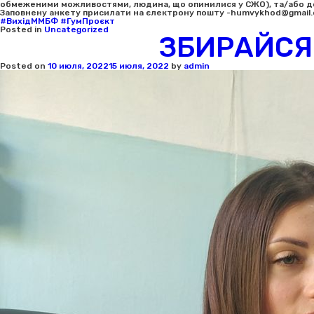
обмеженими можливостями, людина, що опинилися у СЖО), та/або домо
Заповнену анкету присилати на єлектрону пошту -humvykhod@gmail
#ВихідММБФ
#ГумПроєкт
Posted in
Uncategorized
ЗБИРАЙСЯ
Posted on
10 июля, 2022
15 июля, 2022
by
admin