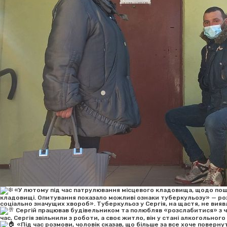
«У лютому під час патрулювання місцевого кладовища, щодо пошук
кладовищі. Опитування показало можливі ознаки туберкульозу» — ро
соціально значущих хвороб». Туберкульоз у Сергія, на щастя, не виявл
Сергій працював будівельником та полюбляв «розслабитися» з чар
час, Сергія звільнили з роботи, а своє житло, він у стані алкогольно
«Під час розмови, чоловік сказав, що більше за все хоче повер