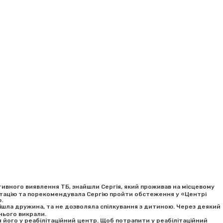
тивного виявлення ТБ, знайшли Сергія, який проживав на місцевому
льтацію та порекомендувала Сергію пройти обстеження у «Центрі
.
 пішла дружина, та не дозволяла спілкування з дитиною. Через деякий
 нього викрали.
 його у реабілітаційний центр. Щоб потрапити у реабілітаційний