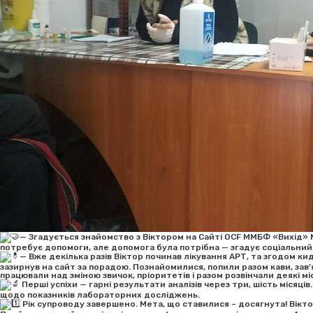
— Згадується знайомство з Віктором на Сайті OCF ММБФ «Вихід» М
потребує допомоги, але допомога була потрібна — згадує соціальний
— Вже декілька разів Віктор починав лікування АРТ, та згодом ки
зазирнув на сайт за порадою. Познайомилися, попили разом кави, зав’
працювали над зміною звичок, пріоритетів і разом розвінчали деякі мі
Перші успіхи — гарні результати аналізів через три, шість місяц
щодо показників лабораторних досліджень.
Рік супроводу завершено. Мета, що ставилися – досягнута! Вікто