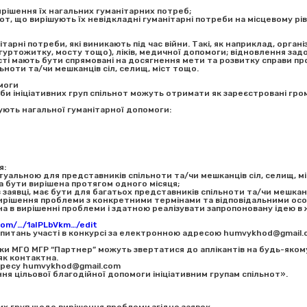
ирішення їх нагальних гуманітарних потреб;
т, що вирішують їх невідкладні гуманітарні потреби на місцевому рів
арні потреби, які виникають під час війни. Такі, як наприклад, орган
гуртожитку, мосту тощо), ліків, медичної допомоги; відновлення зад
ті мають бути спрямовані на досягнення мети та розвитку справи прот
ьноти та/чи мешканців сіл, селищ, міст тощо.
моги
би ініціативних груп спільнот можуть отримати як зареєстровані гром
бують нагальної гуманітарної допомоги:
я:
туальною для представників спільноти та/чи мешканців сіл, селищ, м
на бути вирішена протягом одного місяця;
 заявці, має бути для багатьох представників спільноти та/чи мешканц
 вирішення проблеми з конкретними термінами та відповідальними ос
ена в вирішенні проблеми і здатною реалізувати запропоновану ідею в
.com/…/1aIPLbVkm…/edit
о питань участі в конкурсі за електронною адресою humvykhod@gmail
ки МГО МГР “Партнер” можуть звертатися до аплікантів на будь-якому
як контактна.
адресу humvykhod@gmail.com
ння цільової благодійної допомоги ініціативним групам спільнот».