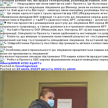
Пройшов деякий час, він зрідка телефонував, розповідав новини. Але
— Нещодавно він знов завітав на сайт Проекту. Це була інша
поранення і їде на подальше лікування до Вінниці, знов як колись вип
життя. Хай щастить Віктору! – закінчує свою емоційну розповідь Ната
Це лише одна історія з трьох проектів від CDC (Федеральне аге
«Виявлення випадків ВІЛ-інфекції та доступу до лікування серед доро
наркотики в Україні» + «дАРТс (діагностика, АРТ, супровід) – досягне
Метою проектів є розширення доступу до лікування ВІЛ серед ВІЛ
соціального супроводу, а також допомога в отриманні лікування АРТ.
На Сайті Проекту OCF (Миколаїв, вул. Нагорна, 87-а) ми надаємо 
інформації. Спеціалісти Проекту також здійснюють мотивацію та супро
Клієнти, що вперше отримали позитивний результат тестування 
медичний нагляд та отримують специфічне лікування. За останній пр
Співробітники Проекту постійно підтримують зв’язок з клієнтами
поштою.
Особлива увага прихильності до лікування приділяється нашим клі
вони не припиняють лікування!
На волонтерських засадах підтримано 170 наших клієнтів продуктов
Робота Проекту CDC сприяє формуванню моделі поведінки серед кл
#ВихідММБФ
#CDC
#дАРТс
Posted in
Uncategorized
Posted on
22 июля, 2022
9 августа, 2022
by
admin