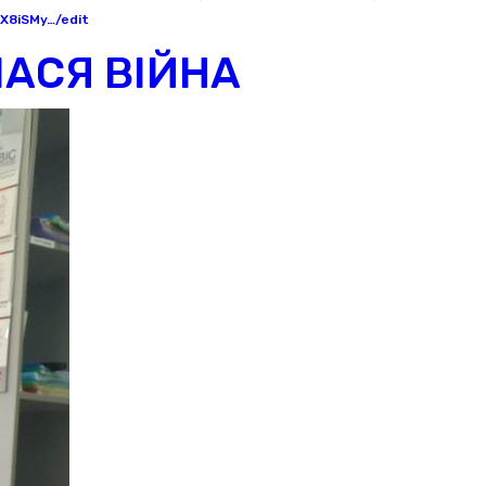
PX8iSMy…/edit
АСЯ ВІЙНА