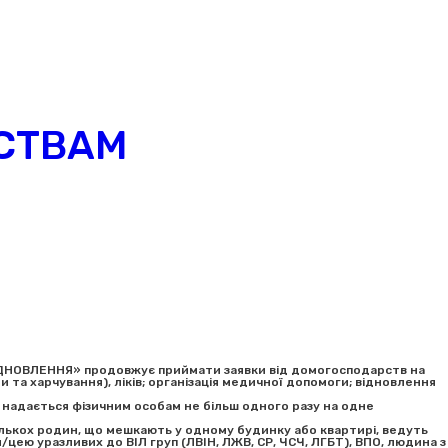
СТВАМ
ДНОВЛЕННЯ» продовжує приймати заявки від домогосподарств на
и та харчування), ліків; організація медичної допомоги; відновлення
 надається фізичним особам не більш одного разу на одне
лькох родин, що мешкають у одному будинку або квартирі, ведуть
ею уразливих до ВІЛ груп (ЛВІН, ЛЖВ, СР, ЧСЧ, ЛГБТ), ВПО, людина з