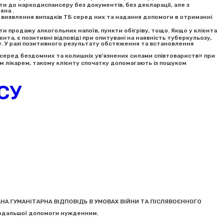
 до наркодиспансеру без документів, без декларації, але з
яна .
 виявлення випадків ТБ серед них та надання допомоги в отриманні
ти продажу алкогольних напоїв, пункти обігріву, тощо. Якщо у клієнта
а, є позитивні відповіді при опитувані на наявність туберкульозу,
. У разі позитивного результату обстеження та встановлення
 серед бездомних та колишніх ув’язнених силами співтовариств» при
м лікарем, такому клієнту спочатку допомагають із пошуком
СУ
РОВАНА ГУМАНІТАРНА ВІДПОВІДЬ В УМОВАХ ВІЙНИ ТА ПІСЛЯВОЄННОГО
я подальшої допомоги нужденним.