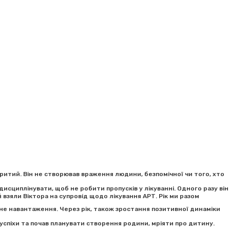
ритий. Він не створював враження людини, безпомічної чи того, хто
дисциплінувати, щоб не робити пропусків у лікуванні. Одного разу він
 взяли Віктора на супровід щодо лікування АРТ. Рік ми разом
русне навантаження. Через рік, також зростання позитивної динаміки
 успіхи та почав планувати створення родини, мріяти про дитину.