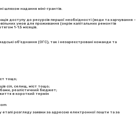
ні шляхом надання міні-грантів.
ізація доступу до ресурсів першої необхідності (води та харчування –
овільних умов для проживання (окрім капітальних ремонтів
ягом 1-1.5 місяців.
адські об’єднання (ОГС), так і незареєстровані команди та
іст тощо;
ів сіл, селищ, міст тощо;
обами, реалістичний бюджет;
 життя в короткий термін
.com
 етапі розгляду заявки за адресою електронної пошти та за