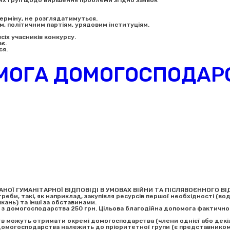
них груп щодо вирішення проблеми згідно заявок
терміну, не розглядатимуться.
м, політичним партіям, урядовим інституціям.
іх учасників конкурсу.
є.
ся.
МОГА ДОМОГОСПОДАР
АНОЇ ГУМАНІТАРНОЇ ВІДПОВІДІ В УМОВАХ ВІЙНИ ТА ПІСЛЯВОЄННОГО ВІ
еби, такі, як наприклад, закупівля ресурсів першої необхідності (вод
ань) та інші за обставинами.
у з домогосподарства 250 грн. Цільова благодійна допомога фактично
тв можуть отримати окремі домогосподарства (члени однієї або декі
домогосподарства належить до пріоритетної групи (є представником/ц