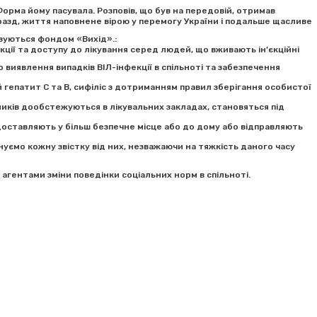
Форма йому пасувала. Розповів, що був на передовій, отримав
 гаразд, життя наповнене вірою у перемогу України і подальше щасливе
ізуються фондом «Вихід».:
кції та доступу до лікування серед людей, що вживають ін’єкційні
виявлення випадків ВІЛ-інфекції в спільноті та забезпечення
й гепатит С та В, сифіліс з дотриманням правил зберігання особистої
ків дообстежуються в лікувальних закладах, становяться під
 доставляють у більш безпечне місце або до дому або відправляють
уємо кожну звістку від них, незважаючи на тяжкість даного часу
агентами зміни поведінки соціальних норм в спільноті.