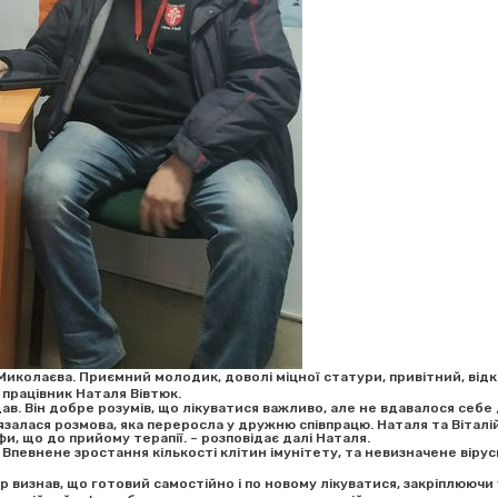
иколаєва. Приємний молодик, доволі міцної статури, привітний, відк
 працівник Наталя Вівтюк.
дав. Він добре розумів, що лікуватися важливо, але не вдавалося себе 
язалася розмова, яка переросла у дружню співпрацю. Наталя та Віталій
фи, що до прийому терапії. – розповідає далі Наталя.
ів. Впевнене зростання кількості клітин імунітету, та невизначене ві
р визнав, що готовий самостійно і по новому лікуватися, закріплюючи