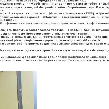
 постійний зв’язок без попередження перервала війна….
 людина! Впевнений у собі гарний молодий вояк. Завітав побачитися. 
или кави з цукерками, які він приніс з собою. З прийомом терапії все
ля.
нтство Центри контролю по профілактики захворювань США), які реал
слих чоловіків в Україні» + «Поліпшення виявлення випадків ВІЛ-інфе
ння цілей».
-інфікованих споживачів ін’єкційних наркотиків шляхом ефективного 
клієнтам послуги з асистованого тестування на ВІЛ-інфекцію, вірусни
від клієнтів до Програми замісної підтримуючої терапії.
на ВІЛ-інфекцію швидкими тестами за допомогою соціальних працівни
оектний рік під соціальним супроводом знаходяться 48 клієнтів.
, в разі потреби отримують для них в лікувальних закладах терапію,
єнтам, які знаходяться на фронті та захищають нашу батьківщину. Цін
ими наборами, а деяких ліками та виробами медичного призначення.
ієнтів, яка дозволить їм зберегти здоров’я та водночас виступити 