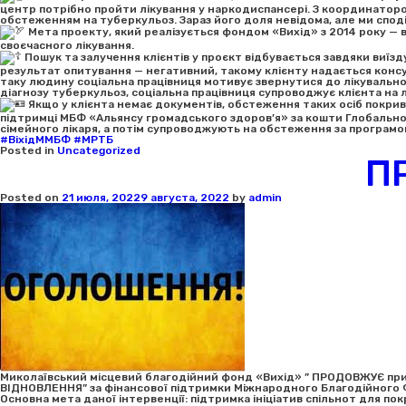
центр потрібно пройти лікування у наркодиспансері. З координатор
обстеженням на туберкульоз. Зараз його доля невідома, але ми споді
Мета проекту, який реалізується фондом «Вихід» з 2014 року — 
своєчасного лікування.
Пошук та залучення клієнтів у проєкт відбувається завдяки виїзд
результат опитування — негативний, такому клієнту надається консул
таку людину соціальна працівниця мотивує звернутися до лікувальн
діагнозу туберкульоз, соціальна працівниця супроводжує клієнта на л
Якщо у клієнта немає документів, обстеження таких осіб покри
підтримці МБФ «Альянсу громадського здоров’я» за кошти Глобального
сімейного лікаря, а потім супроводжують на обстеження за програмо
#ВіхідММБФ
#МРТБ
Posted in
Uncategorized
П
Posted on
21 июля, 2022
9 августа, 2022
by
admin
Миколаївський місцевий благодійний фонд «Вихід» ” ПРОДОВЖУЄ при
ВІДНОВЛЕННЯ” за фінансової підтримки Міжнародного Благодійного 
Основна мета даної інтервенції: підтримка ініціатив спільнот для п