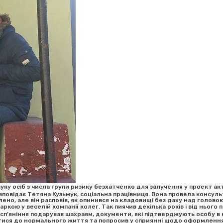
у осіб з числа групи ризику безхатченко для залучення у проект ак
зповідає Тетяна Кузьмук, соціальна працівниця. Вона провела консу
ено, але він расповів, як опинився на кладовищі без даху над головою
кою у веселій компанії колег. Так пиячив декілька років і від нього
го сп’яніння подарував шахраям, документи, які підтверджують особу в
нутися до нормального життя та попросив у сприянні щодо оформлення