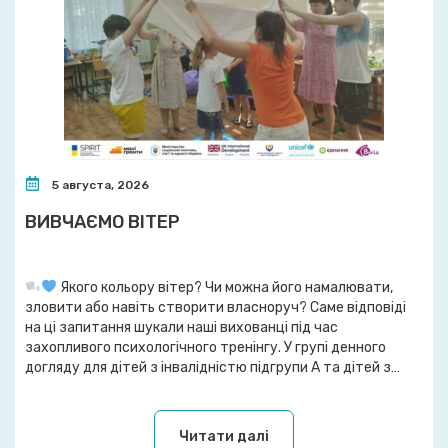
5 августа, 2026
ВИВЧАЄМО ВІТЕР
Якого кольору вітер? Чи можна його намалювати,
зловити або навіть створити власноруч? Саме відповіді
на ці запитання шукали наші вихованці під час
захопливого психологічного тренінгу. У групі денного
догляду для дітей з інвалідністю підгрупи А та дітей з
інвалідністю із сімей, які перебувають у складних
життєвих обставинах, відбулося комплексне практичне
заняття з циклу зустрічей […]
Читати далі