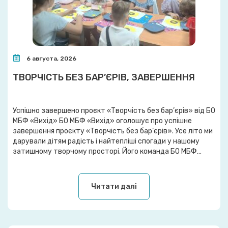
6 августа, 2026
ТВОРЧІСТЬ БЕЗ БАР’ЄРІВ, ЗАВЕРШЕННЯ
Успішно завершено проєкт «Творчість без бар’єрів» від БО
МБФ «Вихід» БО МБФ «Вихід» оголошує про успішне
завершення проєкту «Творчість без бар’єрів». Усе літо ми
дарували дітям радість і найтепліші спогади у нашому
затишному творчому просторі. Його команда БО МБФ
«Вихід» створила ще у 2025 році на базі Центральної
міської бібліотеки для дітей ім. Ш. Кобера […]
Читати далі