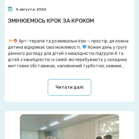
5 августа, 2026
ЗМІНЮЕМОСЬ КРОК ЗА КРОКОМ
Арт-терапія та розвивальні ігри — простір, де кожна
дитина відкриває свої можливості.
Кожен день у групі
денного догляду для дітей з інвалідністю підгрупи А та
дітей з інвалідністю із сімей, які перебувають у складних
життєвих обставинах, наповнений турботою, новими
відкриттями та маленькими перемогами.
Під час занять
з арт-терапії вихованці вчаться творчо висловлювати […]
Читати далі