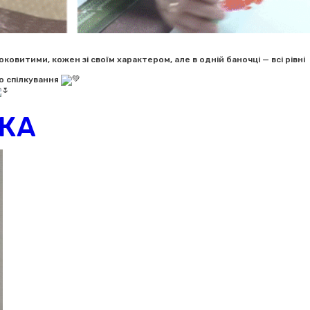
ковитими, кожен зі своїм характером, але в одній баночці — всі рівні
го спілкування
ДКА