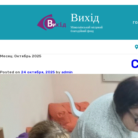
Вихід
ГО
Миколаївський місцевий
благодійний фонд
Месяц:
Октябрь 2025
Posted on
24 октября, 2025
by
admin