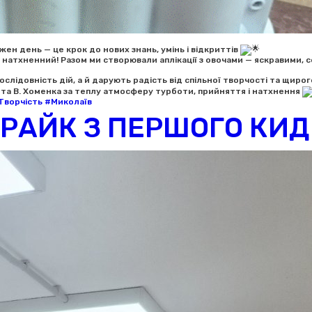
ен день — це крок до нових знань, умінь і відкриттів
 натхненний! Разом ми створювали аплікації з овочами — яскравими, со
ослідовність дій, а й дарують радість від спільної творчості та щиро
 та В. Хоменка за теплу атмосферу турботи, прийняття і натхнення
Творчість
#Миколаїв
РАЙК З ПЕРШОГО КИ