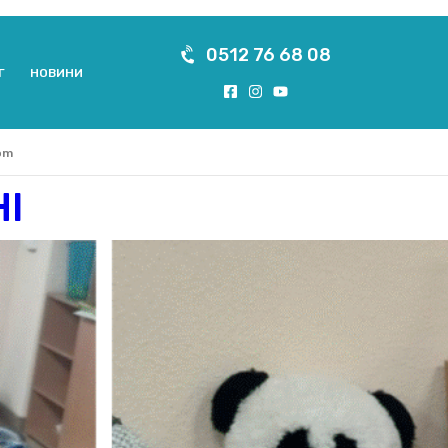
0512 76 68 08
Г
НОВИНИ
om
І