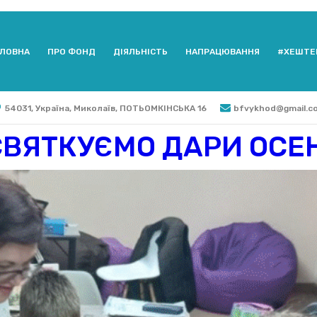
ЛОВНА
ПРО ФОНД
ДІЯЛЬНІСТЬ
НАПРАЦЮВАННЯ
#ХЕШТЕ
54031, Україна, Миколаїв, ПОТЬОМКІНСЬКА 16
bfvykhod@gmail.c
СВЯТКУЄМО ДАРИ ОСЕН