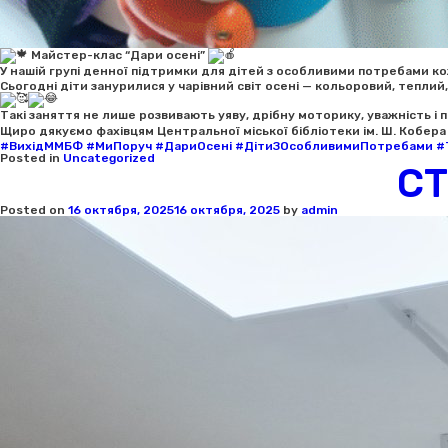
Майстер-клас “Дари осені”
У нашій групі денної підтримки для дітей з особливими потребами кож
Сьогодні діти занурилися у чарівний світ осені — кольоровий, теплий,
Такі заняття не лише розвивають уяву, дрібну моторику, уважність і п
Щиро дякуємо фахівцям Центральної міської бібліотеки ім. Ш. Кобера
#ВихідММБФ
#МиПоруч
#ДариОсені
#ДітиЗОсобливимиПотребами
#
Posted in
Uncategorized
СТ
Posted on
16 октября, 2025
16 октября, 2025
by
admin