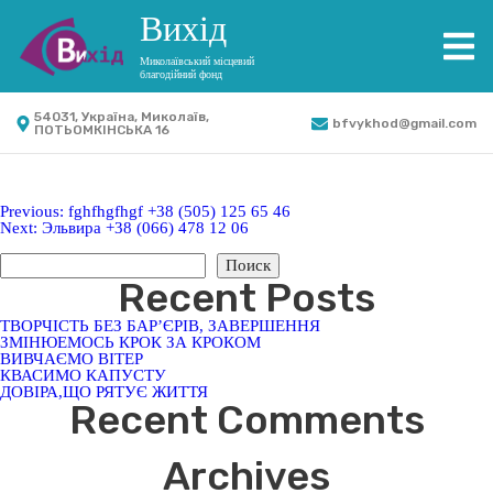
Вихід
Миколаївський місцевий
благодійний фонд
54031, Україна, Миколаїв,
bfvykhod@gmail.com
ПОТЬОМКІНСЬКА 16
Тест 1 +38 (565) 656 56 56
Имя :Тест 1
Телефон : +38 (565) 656 56 56
Навигация
Previous:
fghfhgfhgf +38 (505) 125 65 46
Next:
Эльвира +38 (066) 478 12 06
Поиск
по
Поиск
Recent Posts
записям
ТВОРЧІСТЬ БЕЗ БАР’ЄРІВ, ЗАВЕРШЕННЯ
ЗМІНЮЕМОСЬ КРОК ЗА КРОКОМ
ВИВЧАЄМО ВІТЕР
КВАСИМО КАПУСТУ
ДОВІРА,ЩО РЯТУЄ ЖИТТЯ
Recent Comments
Нет комментариев для просмотра.
Archives