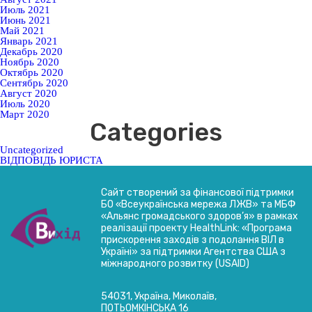
Июль 2021
Июнь 2021
Май 2021
Январь 2021
Декабрь 2020
Ноябрь 2020
Октябрь 2020
Сентябрь 2020
Август 2020
Июль 2020
Март 2020
Categories
Uncategorized
ВІДПОВІДЬ ЮРИСТА
Сайт створений за фінансової підтримки
БО «Всеукраїнська мережа ЛЖВ» та МБФ
«Альянс громадського здоров’я» в рамках
реалізації проекту HealthLink: «Програма
прискорення заходів з подолання ВІЛ в
Україні» за підтримки Агентства США з
міжнародного розвитку (USAID)
54031, Україна, Миколаїв,
ПОТЬОМКІНСЬКА 16